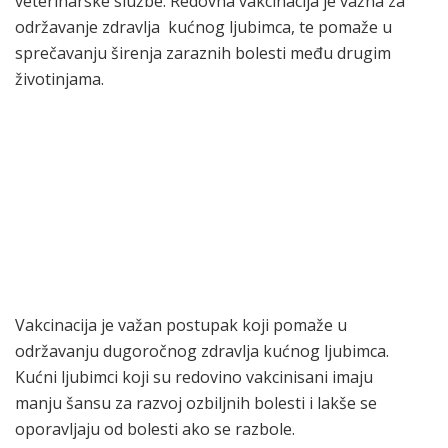
veterinarske službe. Redovna vakcinacija je važna za
održavanje zdravlja kućnog ljubimca, te pomaže u
sprečavanju širenja zaraznih bolesti među drugim
životinjama.
Vakcinacija je važan postupak koji pomaže u
održavanju dugoročnog zdravlja kućnog ljubimca.
Kućni ljubimci koji su redovino vakcinisani imaju
manju šansu za razvoj ozbiljnih bolesti i lakše se
oporavljaju od bolesti ako se razbole.