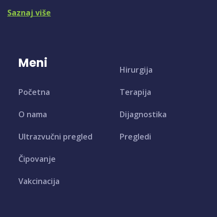
Saznaj više
Meni
Hirurgija
Početna
Terapija
O nama
Dijagnostika
Ultrazvučni pregled
Pregledi
Čipovanje
Vakcinacija