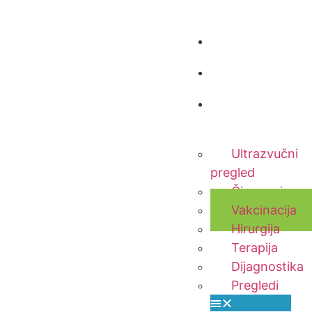
Početna
O nama
Usluge
Ultrazvučni
pregled
Čipovanje
Vakcinacija
Hirurgija
Terapija
Dijagnostika
Pregledi