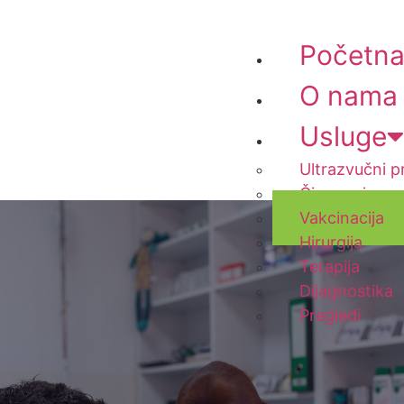
Početn
O nama
Usluge
Ultrazvučni p
Čipovanje
Vakcinacija
Hirurgija
Terapija
Dijagnostika
Pregledi