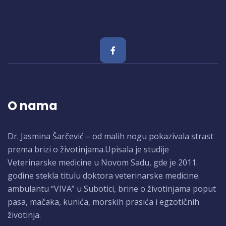
O nama
Dr. Jasmina Šarčević – od malih nogu pokazivala strast
prema brizi o životinjama.Upisala je studije
Veterinarske medicine u Novom Sadu, gde je 2011.
godine stekla titulu doktora veterinarske medicine.
ambulantu “VIVA” u Subotici, brine o životinjama poput
pasa, mačaka, kunića, morskih prasića i egzotičnih
životinja.